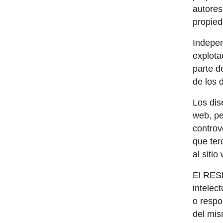
autores
propied
Indepen
explota
parte d
de los 
Los dis
web, pe
controv
que ter
al siti
El RESP
intelec
o respo
del mis