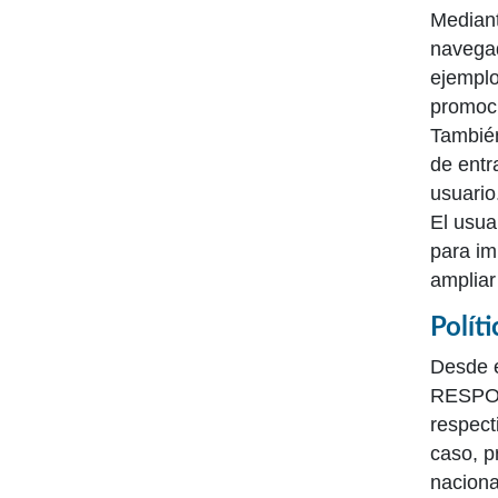
Mediant
navegad
ejemplo
promoci
También
de entr
usuario
El usua
para im
ampliar
Polít
Desde e
RESPONS
respect
caso, p
naciona