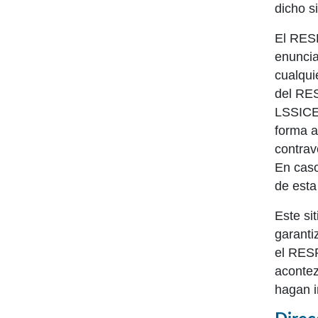
dicho s
El RESP
enuncia
cualqui
del RES
LSSICE,
forma a
contrav
En caso
de esta
Este si
garanti
el RESP
acontez
hagan i