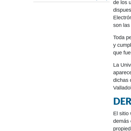
de los 
dispues
Electró
son las
Toda pe
y cumpl
que fue
La Univ
aparece
dichas 
Valladol
DER
El siti
demás e
propied