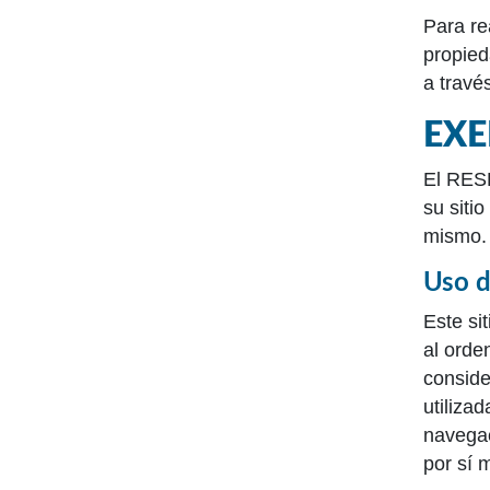
Para re
propied
a travé
EXE
El RESP
su siti
mismo.
Uso d
Este si
al orde
conside
utiliza
navegac
por sí 