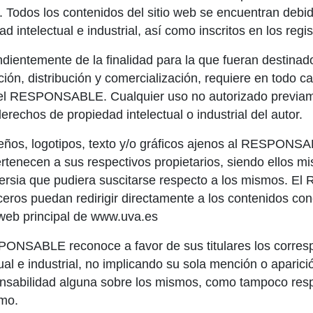
. Todos los contenidos del sitio web se encuentran debi
ad intelectual e industrial, así como inscritos en los reg
dientemente de la finalidad para la que fueran destinados
ción, distribución y comercialización, requiere en todo ca
el RESPONSABLE. Cualquier uso no autorizado previam
derechos de propiedad intelectual o industrial del autor.
eños, logotipos, texto y/o gráficos ajenos al RESPONSA
rtenecen a sus respectivos propietarios, siendo ellos m
ersia que pudiera suscitarse respecto a los mismos. 
ceros puedan redirigir directamente a los contenidos concr
o web principal de www.uva.es
ONSABLE reconoce a favor de sus titulares los corres
tual e industrial, no implicando su sola mención o aparici
nsabilidad alguna sobre los mismos, como tampoco resp
mo.