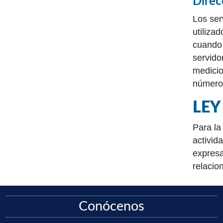
Direc
Los ser
utiliza
cuando 
servido
medicio
número 
LEY
Para la
activid
expresa
relacio
Conócenos